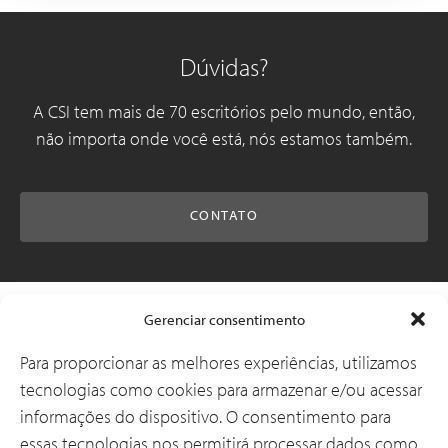
Dúvidas?
A CSI tem mais de 70 escritórios pelo mundo, então,
não importa onde você está, nós estamos também.
CONTATO
Soluções
Gerenciar consentimento
Para proporcionar as melhores experiências, utilizamos
tecnologias como cookies para armazenar e/ou acessar
Por que a CSI
informações do dispositivo. O consentimento para
essas tecnologias nos permitirá processar dados como