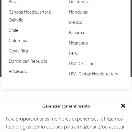
Brazil
Guatemala
Canada Headquarters:
Honduras
Oakville
Mexico
Chile
Panama
Colombia
Nicaragua
Costa Rica
Peru
Dominican Republic
USA: CSI Latina
El Salvador
USA: Global Headquarters
Soluções
Gerenciar consentimento
Para proporcionar as melhores experiências, utilizamos
tecnologias como cookies para armazenar e/ou acessar
Por que a CSI