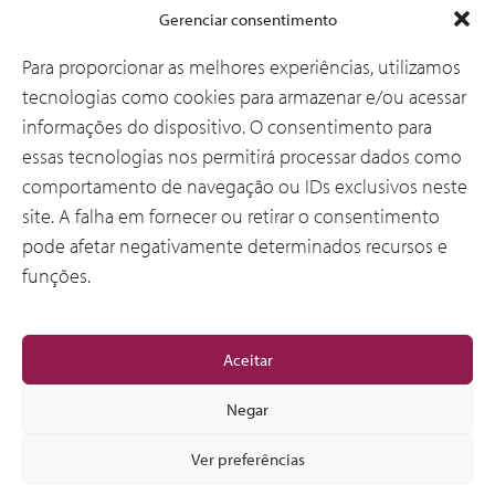
Soluções
Gerenciar consentimento
Para proporcionar as melhores experiências, utilizamos
tecnologias como cookies para armazenar e/ou acessar
Por que a CSI
informações do dispositivo. O consentimento para
essas tecnologias nos permitirá processar dados como
comportamento de navegação ou IDs exclusivos neste
Sobre Nós
site. A falha em fornecer ou retirar o consentimento
pode afetar negativamente determinados recursos e
funções.
Geral
Aceitar
Negar
Ver preferências
© 2012-2026 CSI Leasing, Inc. All Right Reserved.