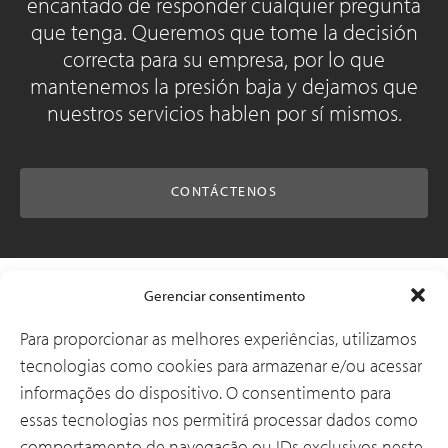
encantado de responder cualquier pregunta
que tenga. Queremos que tome la decisión
correcta para su empresa, por lo que
mantenemos la presión baja y dejamos que
nuestros servicios hablen por sí mismos.
CONTÁCTENOS
Soluções
Gerenciar consentimento
Para proporcionar as melhores experiências, utilizamos
tecnologias como cookies para armazenar e/ou acessar
Por que a CSI
informações do dispositivo. O consentimento para
essas tecnologias nos permitirá processar dados como
comportamento de navegação ou IDs exclusivos neste