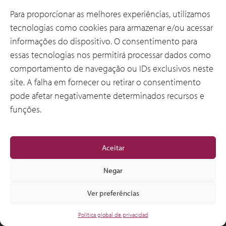
Para proporcionar as melhores experiências, utilizamos
tecnologias como cookies para armazenar e/ou acessar
© 2012-2026 CSI Leasing, Inc. All Right Reserved.
informações do dispositivo. O consentimento para
essas tecnologias nos permitirá processar dados como
comportamento de navegação ou IDs exclusivos neste
site. A falha em fornecer ou retirar o consentimento
pode afetar negativamente determinados recursos e
funções.
Aceitar
Negar
Ver preferências
Política global de privacidad