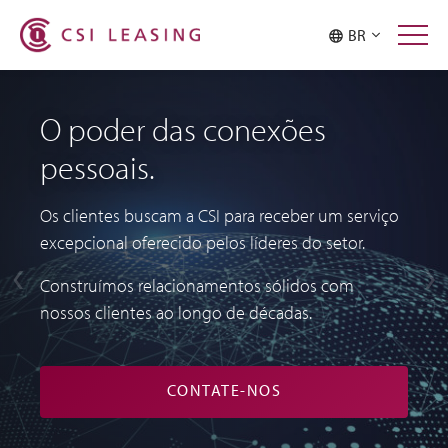
BR
O poder das conexões
Flexibilidade definida por
pessoais.
você
Os clientes buscam a CSI para receber um serviço
Somos transparentes e flexíveis. Desde decisões
excepcional oferecido pelos líderes do setor.
sobre quais tipos de ativos escolher até a
possibilidade de compra, extensão e
Construímos relacionamentos sólidos com
reestruturação, seu arrendamento é desenhado
nossos clientes ao longo de décadas.
conforme suas necessidades; você nunca ficará
refém de suas decisões anteriores.
CONTATE-NOS
VEJA AS SOLUÇÕES